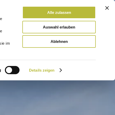
Alle zulassen
le
Auswahl erlauben
le
Ablehnen
sie im
g
Details zeigen