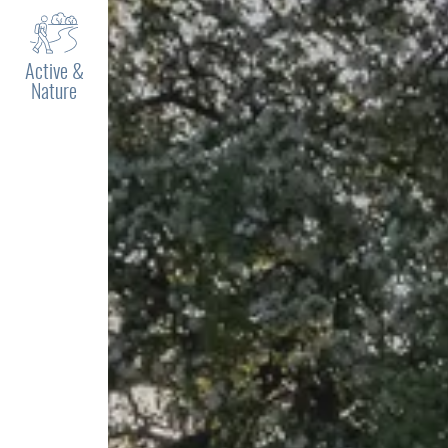
Active &
Nature