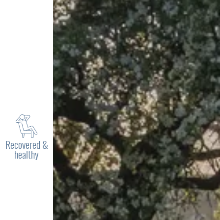
Recovered &
healthy